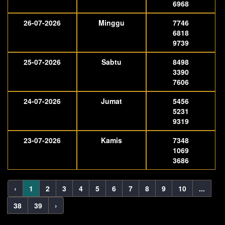
6968
26-07-2026
Minggu
7746
6818
9739
25-07-2026
Sabtu
8498
3390
7606
24-07-2026
Jumat
5456
5231
9319
23-07-2026
Kamis
7348
1069
3686
‹
1
2
3
4
5
6
7
8
9
10
...
38
39
›