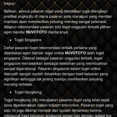
bagus.
Bahkan, semua pasaran togel yang disediakan juga dilengkapi
prediksi angka jitu di mana pasaran jenis manapun yang member
mainkan akan memberikan peluang menang sangat potensial.
Adapun rekomendasi pasaran toto togel unggulan terbaik pilihan
agen bandar
NUVOTOTO
diantaranya:
Togel Singapore
Daftar pasaran togel rekomendasi terbaik pertama yang
disediakan agen bandar togel online
NUVOTOTO
ialah togel
singapore. Dikenal sebagai pasaran unggulan terbaik, togel
singapore menawarkan berbagai kelebihan yang membuatnya
sangat digandrungi. Pasaran singapore dalam togel online
disinyalir sangat mudah dimainkan dengan hasil keluaran yang
signifikan sehingga tak jarang mampu memberikan peluang
menang terbesar.
Togel Hongkong
Togel hongkong (hk) merupakan pasaran togel yang telah sejak
lama diperkenalkan dalam industri toto online. Pasaran togel yang
satu ini juga dikenal menarik dan mudah dimainkan karena
mengundi hasil keluaran angkanya setiap hari dengan jadwal live