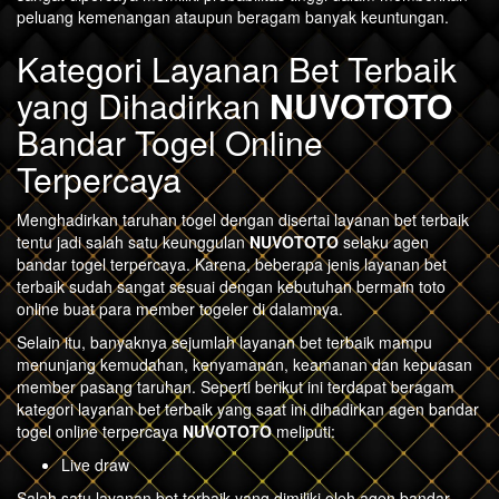
peluang kemenangan ataupun beragam banyak keuntungan.
Kategori Layanan Bet Terbaik
yang Dihadirkan
NUVOTOTO
Bandar Togel Online
Terpercaya
Menghadirkan taruhan togel dengan disertai layanan bet terbaik
tentu jadi salah satu keunggulan
NUVOTOTO
selaku agen
bandar togel terpercaya. Karena, beberapa jenis layanan bet
terbaik sudah sangat sesuai dengan kebutuhan bermain toto
online buat para member togeler di dalamnya.
Selain itu, banyaknya sejumlah layanan bet terbaik mampu
menunjang kemudahan, kenyamanan, keamanan dan kepuasan
member pasang taruhan. Seperti berikut ini terdapat beragam
kategori layanan bet terbaik yang saat ini dihadirkan agen bandar
togel online terpercaya
NUVOTOTO
meliputi:
Live draw
Salah satu layanan bet terbaik yang dimiliki oleh agen bandar