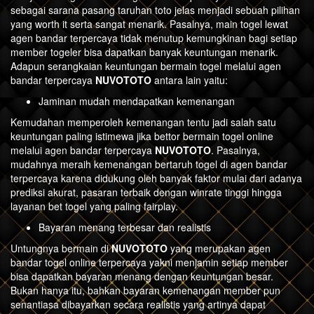
sebagai sarana pasang taruhan toto jelas menjadi sebuah pilihan
yang worth it serta sangat menarik. Pasalnya, main togel lewat
agen bandar terpercaya tidak menutup kemungkinan bagi setiap
member togeler bisa dapatkan banyak keuntungan menarik.
Adapun serangkaian keuntungan bermain togel melalui agen
bandar terpercaya
NUVOTOTO
antara lain yaitu:
Jaminan mudah mendapatkan kemenangan
Kemudahan memperoleh kemenangan tentu jadi salah satu
keuntungan paling istimewa jika bettor bermain togel online
melalui agen bandar terpercaya
NUVOTOTO
. Pasalnya,
mudahnya meraih kemenangan bertaruh togel di agen bandar
terpercaya karena didukung oleh banyak faktor mulai dari adanya
prediksi akurat, pasaran terbaik dengan winrate tinggi hingga
layanan bet togel yang paling fairplay.
Bayaran menang terbesar dan realistis
Untungnya bermain di
NUVOTOTO
yang merupakan agen
bandar togel online terpercaya yakni menjamin setiap member
bisa dapatkan bayaran menang dengan keuntungan besar.
Bukan hanya itu, bahkan bayaran kemenangan member pun
senantiasa dibayarkan secara realistis yang artinya dapat