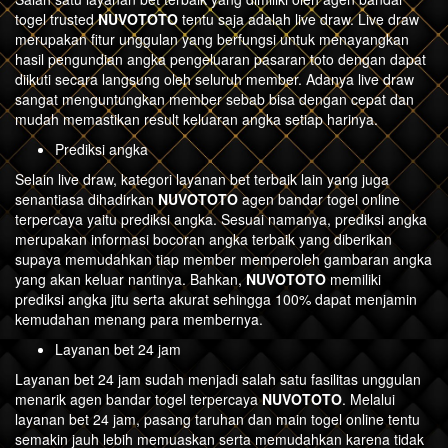
togel trusted
NUVOTOTO
tentu saja adalah live draw. Live draw
merupakan fitur unggulan yang berfungsi untuk menayangkan
hasil pengundian angka pengeluaran pasaran toto dengan dapat
diikuti secara langsung oleh seluruh member. Adanya live draw
sangat menguntungkan member sebab bisa dengan cepat dan
mudah memastikan result keluaran angka setiap harinya.
Prediksi angka
Selain live draw, kategori layanan bet terbaik lain yang juga
senantiasa dihadirkan
NUVOTOTO
agen bandar togel online
terpercaya yaitu prediksi angka. Sesuai namanya, prediksi angka
merupakan informasi bocoran angka terbaik yang diberikan
supaya memudahkan tiap member memperoleh gambaran angka
yang akan keluar nantinya. Bahkan,
NUVOTOTO
memiliki
prediksi angka jitu serta akurat sehingga 100% dapat menjamin
kemudahan menang para membernya.
Layanan bet 24 jam
Layanan bet 24 jam sudah menjadi salah satu fasilitas unggulan
menarik agen bandar togel terpercaya
NUVOTOTO
. Melalui
layanan bet 24 jam, pasang taruhan dan main togel online tentu
semakin jauh lebih memuaskan serta memudahkan karena tidak