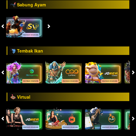
Sabung Ayam
Tembak Ikan
Virtual