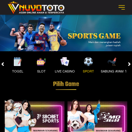
TOGEL
SLOT
LIVE CASINO
SPORT
SABUNG AYAM
TEM
Pilih Game