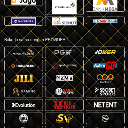
Bekerja sama dengan PROVIDER :