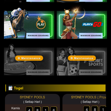
⚙ Maintenance
⚙ Maintenance
Togel
SYDNEY POOLS
SYDNEY POOLS ( Prize )
( Setiap Hari )
( Setiap Hari )
Kamis
4
8
1
4
8
1
6