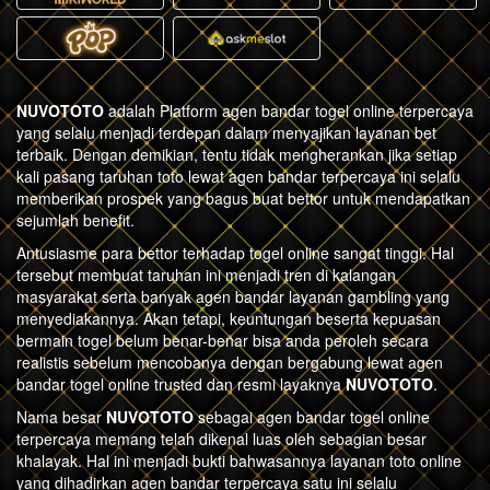
NUVOTOTO
adalah Platform agen bandar togel online terpercaya
yang selalu menjadi terdepan dalam menyajikan layanan bet
terbaik. Dengan demikian, tentu tidak mengherankan jika setiap
kali pasang taruhan toto lewat agen bandar terpercaya ini selalu
memberikan prospek yang bagus buat bettor untuk mendapatkan
sejumlah benefit.
Antusiasme para bettor terhadap togel online sangat tinggi. Hal
tersebut membuat taruhan ini menjadi tren di kalangan
masyarakat serta banyak agen bandar layanan gambling yang
menyediakannya. Akan tetapi, keuntungan beserta kepuasan
bermain togel belum benar-benar bisa anda peroleh secara
realistis sebelum mencobanya dengan bergabung lewat agen
bandar togel online trusted dan resmi layaknya
NUVOTOTO
.
Nama besar
NUVOTOTO
sebagai agen bandar togel online
terpercaya memang telah dikenal luas oleh sebagian besar
khalayak. Hal ini menjadi bukti bahwasannya layanan toto online
yang dihadirkan agen bandar terpercaya satu ini selalu