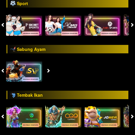
Sport
Sabung Ayam
Tembak Ikan