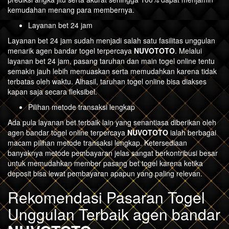
kemudahan menang para membernya.
Layanan bet 24 jam
Layanan bet 24 jam sudah menjadi salah satu fasilitas unggulan
menarik agen bandar togel terpercaya
NUVOTOTO
. Melalui
layanan bet 24 jam, pasang taruhan dan main togel online tentu
semakin jauh lebih memuaskan serta memudahkan karena tidak
terbatas oleh waktu. Alhasil, taruhan togel online bisa diakses
kapan saja secara fleksibel.
Pilihan metode transaksi lengkap
Ada pula layanan bet terbaik lain yang senantiasa diberikan oleh
agen bandar togel online terpercaya
NUVOTOTO
ialah berbagai
macam pilihan metode transaksi lengkap. Ketersediaan
banyaknya metode pembayaran jelas sangat berkontribusi besar
untuk memudahkan member pasang bet togel karena ketika
deposit bisa lewat pembayaran apapun yang paling relevan.
Rekomendasi Pasaran Togel
Unggulan Terbaik agen bandar